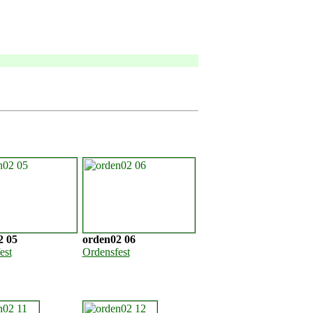
2 05
orden02 06
est
Ordensfest