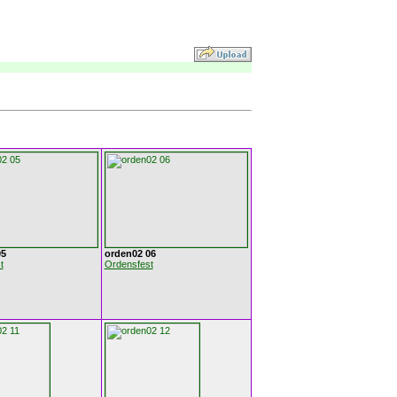
05
orden02 06
t
Ordensfest