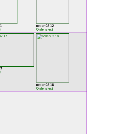
1
orden02 12
t
Ordensfest
17
t
orden02 18
Ordensfest