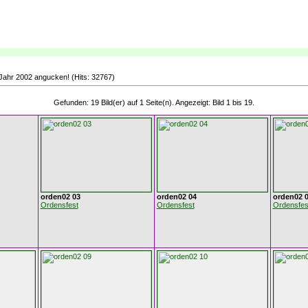
 Jahr 2002 angucken! (Hits: 32767)
Gefunden: 19 Bild(er) auf 1 Seite(n). Angezeigt: Bild 1 bis 19.
orden02 03
orden02 04
orden02 
Ordensfest
Ordensfest
Ordensfes