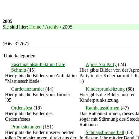
2005
Sie sind hier:
Home
/
Archiv
/ 2005
(Hits: 32767)
Unterkategorien
Faschnachtsauftakt im Cafe
Apres Ski Party
(24)
Schmitt
(45)
Hier gibts Bilder von der Apre
Hier gibts die Bilder vom Auftakt im
Party in der Kellerbar mit Lift
"Martinsschlössle"
;-)
Gardetanzturnier
(44)
Kinderprunksitzung
(68)
Hier gibts die Bilder vom Turnier
Hier gibts die Bilder unserer
´05
Kinderprunksitzung
Ordensfest
(18)
Rathhausstürmen
(47)
Hier gibts die Bilder des
Das Rathausstürmen, dieses J
Ordensfestes
sogar mit Stürmung des Steed
Rathauses
Prunksitzungen
(151)
Hier gibts die Bilder unserer beiden
Schnapsbrennerball
(68)
tollen Prunksitzungen, direkt aus der
In diesem Jahr mit der Band 