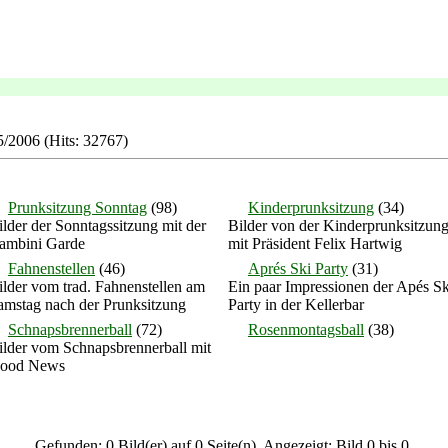
5/2006 (Hits: 32767)
Prunksitzung Sonntag
(98)
Kinderprunksitzung
(34)
ilder der Sonntagssitzung mit der
Bilder von der Kinderprunksitzun
ambini Garde
mit Präsident Felix Hartwig
Fahnenstellen
(46)
Aprés Ski Party
(31)
ilder vom trad. Fahnenstellen am
Ein paar Impressionen der Apés Sk
amstag nach der Prunksitzung
Party in der Kellerbar
Schnapsbrennerball
(72)
Rosenmontagsball
(38)
ilder vom Schnapsbrennerball mit
ood News
Gefunden: 0 Bild(er) auf 0 Seite(n). Angezeigt: Bild 0 bis 0.