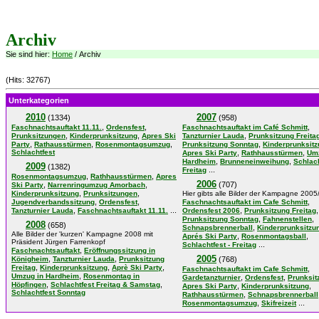
Archiv
Sie sind hier:
Home
/ Archiv
(Hits: 32767)
Unterkategorien
2010
2007
(1334)
(958)
,
,
,
Faschnachtsauftakt 11.11.
Ordensfest
Faschnachtsauftakt im Café Schmitt
,
,
,
Prunksitzungen
Kinderprunksitzung
Apres Ski
Tanzturnier Lauda
Prunksitzung Freita
,
,
,
,
Party
Rathausstürmen
Rosenmontagsumzug
Prunksitzung Sonntag
Kinderprunksit
Schlachtfest
,
,
Apres Ski Party
Rathhausstürmen
Um
,
,
Hardheim
Brunneneinweihung
Schlach
2009
(1382)
...
Freitag
,
,
Rosenmontagsumzug
Rathhausstürmen
Apres
2006
,
,
(707)
Ski Party
Narrenringumzug Amorbach
,
,
Kinderprunksitzung
Prunksitzungen
Hier gibts alle Bilder der Kampagne 200
,
,
,
Jugendverbandssitzung
Ordensfest
Faschnachtsauftakt im Cafe Schmitt
,
...
,
,
Tanzturnier Lauda
Faschnachtsauftakt 11.11.
Ordensfest 2006
Prunksitzung Freitag
,
,
Prunksitzung Sonntag
Fahnenstellen
2008
(658)
,
Schnapsbrennerball
Kinderprunksitzu
Alle Bilder der 'kurzen' Kampagne 2008 mit
,
,
Aprés Ski Party
Rosenmontagsball
Präsident Jürgen Farrenkopf
...
Schlachtfest - Freitag
,
Faschnachtsauftakt
Eröffnungssitzung in
2005
,
,
Königheim
Tanzturnier Lauda
Prunksitzung
(768)
,
,
,
Freitag
Kinderprunksitzung
Aprè Ski Party
,
Faschnachtsauftakt im Cafe Schmitt
,
Umzug in Hardheim
Rosenmontag in
,
,
Gardetanzturnier
Ordensfest
Prunksit
,
,
Höpfingen
Schlachtfest Freitag & Samstag
,
,
Apres Ski Party
Kinderprunksitzung
Schlachtfest Sonntag
,
Rathhausstürmen
Schnapsbrennerball
,
...
Rosenmontagsumzug
Skifreizeit