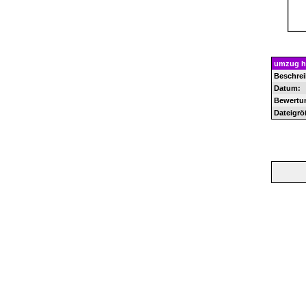
umzug h
Beschre
Datum:
Bewertu
Dateigrö