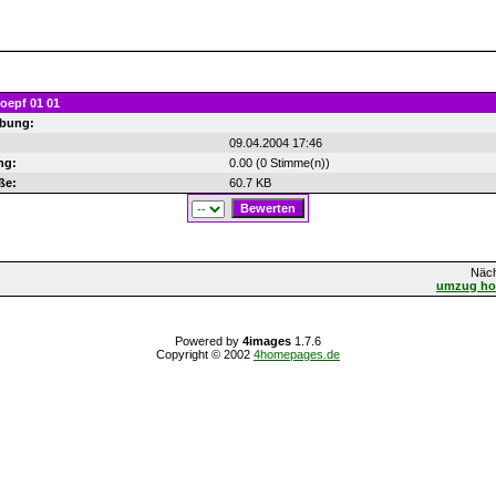
oepf 01 01
ibung:
09.04.2004 17:46
ng:
0.00 (0 Stimme(n))
ße:
60.7 KB
Näch
umzug hoe
Powered by
4images
1.7.6
Copyright © 2002
4homepages.de