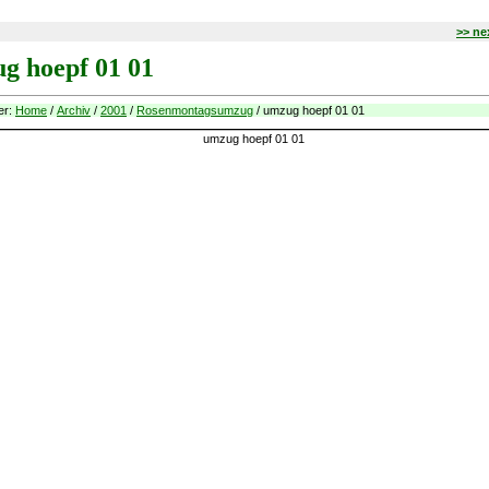
>> ne
g hoepf 01 01
ier:
Home
/
Archiv
/
2001
/
Rosenmontagsumzug
/ umzug hoepf 01 01