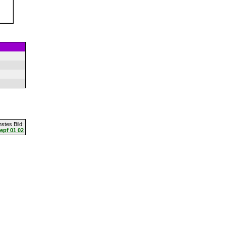
stes Bild:
pf 01 02