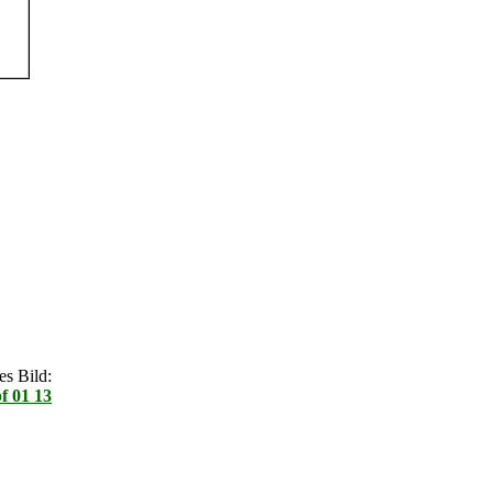
s Bild:
f 01 13