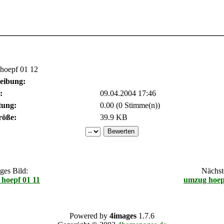
hoepf 01 12
eibung:
:
09.04.2004 17:46
tung:
0.00 (0 Stimme(n))
röße:
39.9 KB
ges Bild:
Nächste
hoepf 01 11
umzug hoep
Powered by
4images
1.7.6