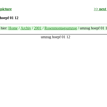
 picture
>> next 
hoepf 01 12
 hier:
Home
/
Archiv
/
2001
/
Rosenmontagsumzug
/ umzug hoepf 01 