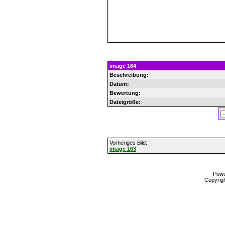
image 164
Beschreibung:
Datum:
Bewertung:
Dateigröße:
Vorheriges Bild:
image 163
Pow
Copyrig