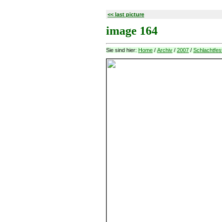
<< last picture
image 164
Sie sind hier:
Home
/
Archiv
/
2007
/
Schlachtfes