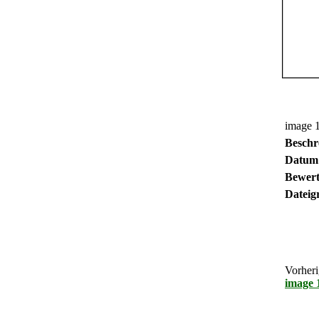
image 
Beschr
Datum
Bewert
Dateig
Vorheri
image 