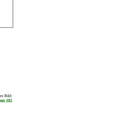
s Bild:
age 182