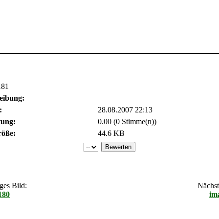
181
eibung:
:
28.08.2007 22:13
ung:
0.00 (0 Stimme(n))
röße:
44.6 KB
ges Bild:
Nächste
180
im