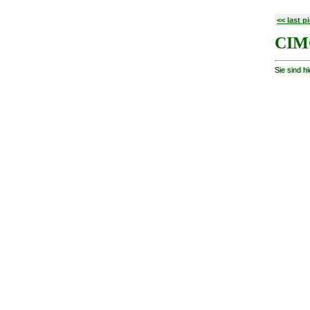
<< last p
CIM
Sie sind h