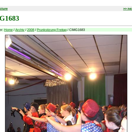
icture
>> ne
G1683
ier:
Home
/
Archiv
/
2008
/
Prunksitzung Freitag
/ CIMG1683