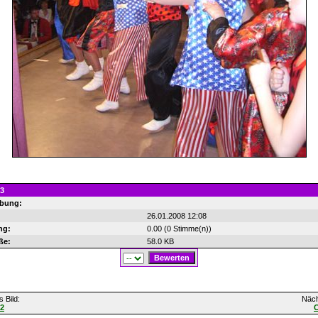
3
ibung:
26.01.2008 12:08
ng:
0.00 (0 Stimme(n))
ße:
58.0 KB
 Bild:
Näch
2