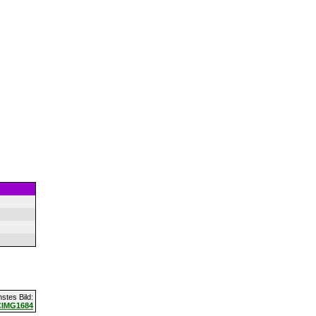
stes Bild:
CIMG1684