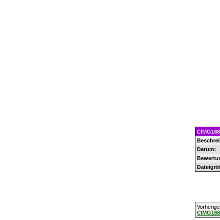
CIMG168
Beschre
Datum:
Bewertu
Dateigrö
Vorheriges
CIMG168